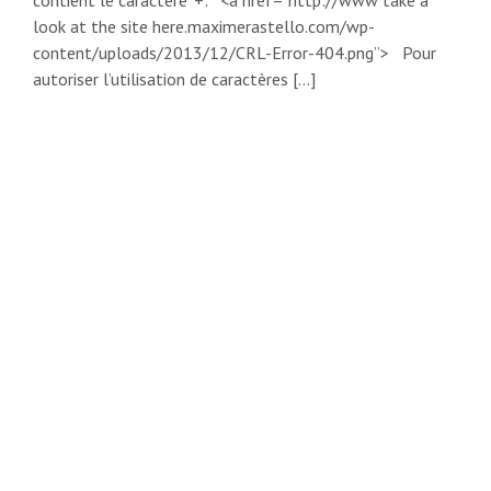
contient le caractère ‘+‘. <a href="http://www take a
look at the site here.maximerastello.com/wp-
content/uploads/2013/12/CRL-Error-404.png”> Pour
autoriser l’utilisation de caractères […]