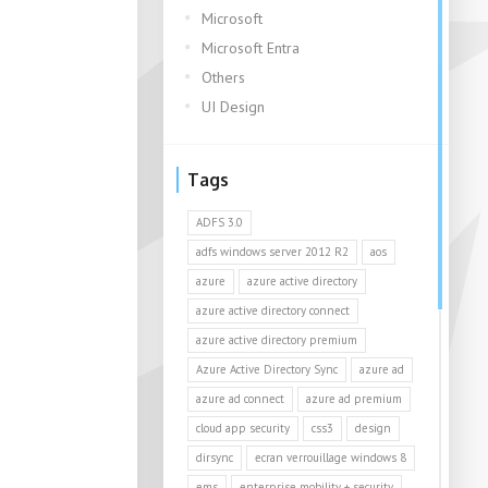
Microsoft
Microsoft Entra
Others
UI Design
Tags
ADFS 3.0
adfs windows server 2012 R2
aos
azure
azure active directory
azure active directory connect
azure active directory premium
Azure Active Directory Sync
azure ad
azure ad connect
azure ad premium
cloud app security
css3
design
dirsync
ecran verrouillage windows 8
ems
enterprise mobility + security