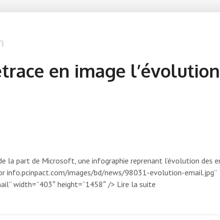
n
etrace en image l’évolutio
e la part de Microsoft, une infographie reprenant l’évolution des e
 for info.pcinpact.com/images/bd/news/98031-evolution-email.jpg”
il” width=”403″ height=”1458″ /> Lire la suite