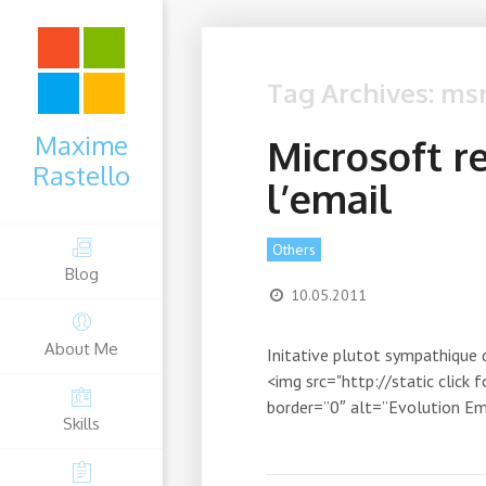
Tag Archives: ms
Maxime
Microsoft r
Rastello
l’email
Others
Blog
10.05.2011
About Me
Initative plutot sympathique d
<img src="http://static click
border=”0″ alt=”Evolution Ema
Skills