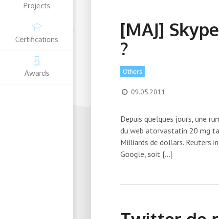
Projects
[MAJ] Skype
Certifications
?
Others
Awards
09.05.2011
Depuis quelques jours, une ru
du web atorvastatin 20 mg tabl
Milliards de dollars. Reuters 
Google, soit […]
Twitter de 