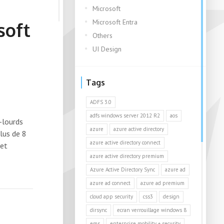
Microsoft
Microsoft Entra
soft
Others
UI Design
Tags
ADFS 3.0
adfs windows server 2012 R2
aos
-lourds
azure
azure active directory
lus de 8
azure active directory connect
 et
azure active directory premium
Azure Active Directory Sync
azure ad
azure ad connect
azure ad premium
cloud app security
css3
design
dirsync
ecran verrouillage windows 8
ems
enterprise mobility + security