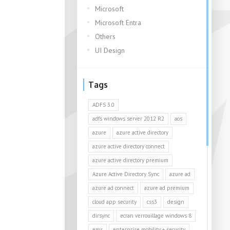
Microsoft
Microsoft Entra
Others
UI Design
Tags
ADFS 3.0
adfs windows server 2012 R2
aos
azure
azure active directory
azure active directory connect
azure active directory premium
Azure Active Directory Sync
azure ad
azure ad connect
azure ad premium
cloud app security
css3
design
dirsync
ecran verrouillage windows 8
ems
enterprise mobility + security