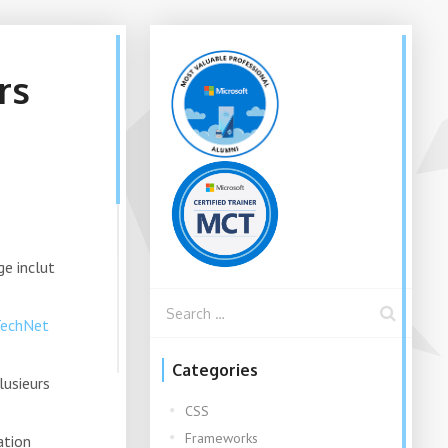
rs
ge inclut
 TechNet
Categories
lusieurs
CSS
Frameworks
ation