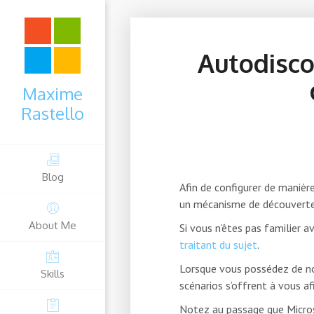
Autodisco
Maxime
Rastello
Blog
Afin de configurer de manièr
un mécanisme de découverte
About Me
Si vous n’êtes pas familier a
traitant du sujet
.
Lorsque vous possédez de no
Skills
scénarios s’offrent à vous af
Notez au passage que Micro