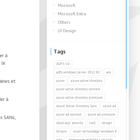
Microsoft
Microsoft Entra
Others
UI Design
Tags
er à
 le
ADFS 3.0
adfs windows server 2012 R2
aos
aines et
azure
azure active directory
azure active directory connect
azure active directory premium
der à
Azure Active Directory Sync
azure ad
azure ad connect
azure ad premium
es SANs,
cloud app security
css3
design
dirsync
ecran verrouillage windows 8
ems
enterprise mobility + security