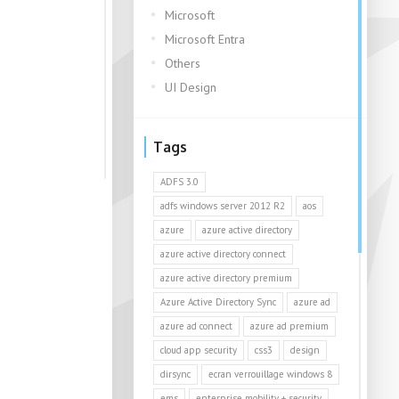
Microsoft
Microsoft Entra
Others
UI Design
Tags
ADFS 3.0
adfs windows server 2012 R2
aos
azure
azure active directory
azure active directory connect
azure active directory premium
Azure Active Directory Sync
azure ad
azure ad connect
azure ad premium
cloud app security
css3
design
dirsync
ecran verrouillage windows 8
ems
enterprise mobility + security