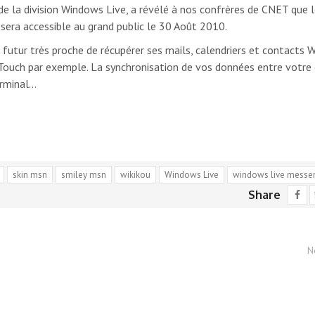
e la division Windows Live, a révélé à nos confrères de CNET que l
sera accessible au grand public le 30 Août 2010.
n futur très proche de récupérer ses mails, calendriers et contacts
 Touch par exemple. La synchronisation de vos données entre votr
erminal…
skin msn
smiley msn
wikikou
Windows Live
windows live messe
Share
N