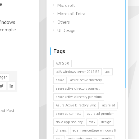
e
Microsoft
Microsoft Entra
 Windows
Others
e compte
UI Design
Tags
ADFS 3.0
adfs windows server 2012 R2
aos
nger
azure
azure active directory
azure active directory connect
azure active directory premium
Azure Active Directory Sync
azure ad
ext Post
azure ad connect
azure ad premium
cloud app security
css3
design
dirsync
ecran verrouillage windows 8
ems
enterprise mobility + security